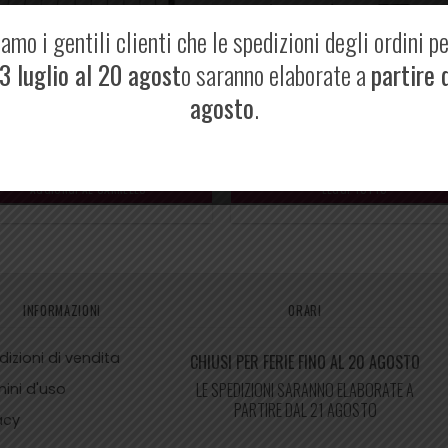
amo i gentili clienti che le spedizioni degli ordini p
3 luglio al 20 agost
o saranno elaborate a
partire 
agosto
.
RETE FIVB
RETE GARA
170,00
€
170,00
€
AGGIUNGI AL CARRELLO
LEGGI TUTTO
INFORMAZIONI
ORARI
izioni di vendita
CHIUSI PER FERIE FINO AL 20 AGOSTO
LE SPEDIZIONI SARANNO ELABORATE A
ini d'uso
PARTIRE DAL 21 AGOSTO
acy