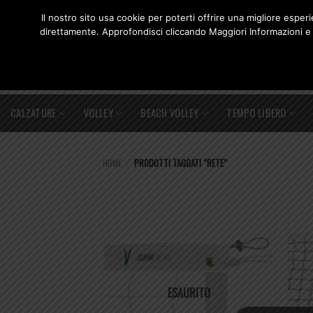
Salta
POSIZIONE
CONTATTI
ORARI
02 3943 3320
Il nostro sito usa cookie per poterti offrire una migliore espe
ai
direttamente. Approfondisci cliccando Maggiori Informazioni e 
contenuti
CALZATURE
VOLLEY
BEACH VOLLEY
TEMPO LIBERO
HOME
/
PRODOTTI TAGGATI “RETE”
ESAURITO