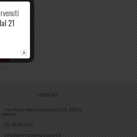
ervenuti
dal 21
CONTATTACI
Via Piero della Francesca 58, 20154,
Milano
02 3943 3320
info@primotemposport.it