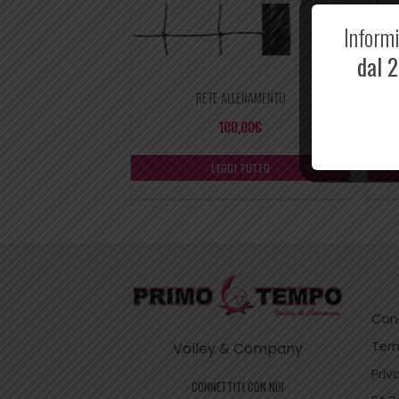
Informi
dal 2
RETE ALLENAMENTO
100,00
€
LEGGI TUTTO
Cond
Term
Volley & Company
Priv
CONNETTITI CON NOI