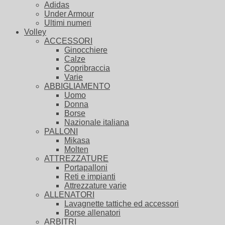
Adidas
Under Armour
Ultimi numeri
Volley
ACCESSORI
Ginocchiere
Calze
Copribraccia
Varie
ABBIGLIAMENTO
Uomo
Donna
Borse
Nazionale italiana
PALLONI
Mikasa
Molten
ATTREZZATURE
Portapalloni
Reti e impianti
Attrezzature varie
ALLENATORI
Lavagnette tattiche ed accessori
Borse allenatori
ARBITRI