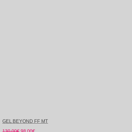
GEL BEYOND FF MT
130,00
€
98,00
€