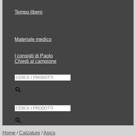
Varie
Palloni
Tempo libero
Felpe
Pantaloni
T-Shirt
Varie
Materiale medico
Medicali
Tutori
I consigli di Paolo
Chiedi al campione
CERCA I PRODOTTI
×
CERCA I PRODOTTI
×
Home
/
Calzature
/
Asics