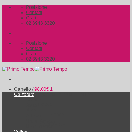
Salta
Posizione
ai
Contatti
contenuti
Orari
02 3943 3320
Posizione
Contatti
Orari
02 3943 3320
Carrello /
98,00
€
1
Calzature
×
GEL BEYOND FF MT W
Mizuno
Colore:
Asics
Nike
Bianco
Adidas
Under Armour
Taglia ASICS:
Ultimi numeri
Volley