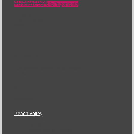
ATTREZZATURE
Visualizza carrello
Pagamento
Portapalloni
Reti e Impianti
Varie
ALLENATORI
Lavagnette tattiche ed accessori
Borse
ARBITRI
Accessori
Beach Volley
Bermuda
Canotte
Abbigliamento donna