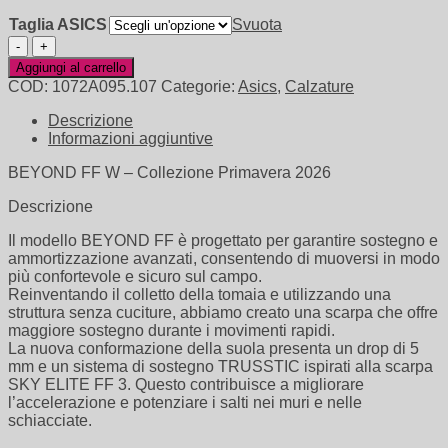
Taglia ASICS
Svuota
GEL
BEYOND
Aggiungi al carrello
FF
COD:
1072A095.107
Categorie:
Asics
,
Calzature
W
quantità
Descrizione
Informazioni aggiuntive
BEYOND FF W – Collezione Primavera 2026
Descrizione
Il modello BEYOND FF è progettato per garantire sostegno e
ammortizzazione avanzati, consentendo di muoversi in modo
più confortevole e sicuro sul campo.​
Reinventando il colletto della tomaia e utilizzando una
struttura senza cuciture, abbiamo creato una scarpa che offre
maggiore sostegno durante i movimenti rapidi.​
La nuova conformazione della suola presenta un drop di 5
mm e un sistema di sostegno TRUSSTIC ispirati alla scarpa
SKY ELITE FF 3. Questo contribuisce a migliorare
l’accelerazione e potenziare i salti nei muri e nelle
schiacciate.